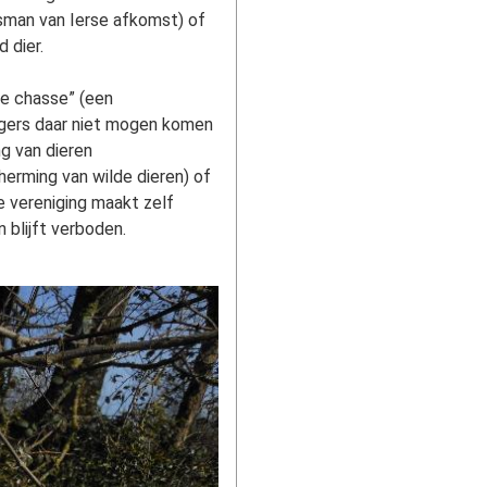
sman van Ierse afkomst) of
 dier.
de chasse” (een
jagers daar niet mogen komen
ng van dieren
herming van wilde dieren) of
e vereniging maakt zelf
 blijft verboden.