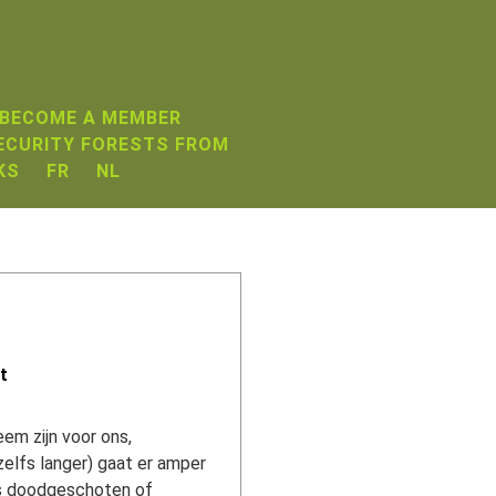
 BECOME A MEMBER
ECURITY FORESTS FROM
KS
FR
NL
t
eem zijn voor ons,
elfs langer) gaat er amper
 is doodgeschoten of