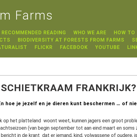
om Farms
RECOMMENDED READING
WHO WE ARE
HOW TO
ECTS
BIODIVERSITY AT FORESTS FROM FARMS
S
ATURALIST
FLICKR
FACEBOOK
YOUTUBE
LIN
SCHIETKRAAM FRANKRIJK?
En hoe je jezelf en je dieren kunt beschermen … of nie
rijk op het platteland woont weet, kunnen jagers een groot probl
achtseizoen (van begin september tot aan eind maart en soms z
bericht in de krant dat er iemand, kind, volwassene of oudere,