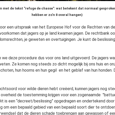
en met de tekst "refuge de chasse": wat betekent dat normaal gesproken
hebben er zo'n 8 overal hangen)
oor een uitspraak van het Europese Hof voor de Rechten van de
 voorkomen dat jagers op je land kwamen jagen. De rechtbank oo
omsrechten, je geweten en overtuigingen. Je kunt de beslissin
 we deze procedure dus voor ons land uitgevoerd. De jagers waren
 weten. Ze komen nog steeds zo dicht mogelijk bij ons huis en o
choten, hun hoorns en hun gegil en het geblaf van hun honden. 
vluchtsoord voor wilde dieren hebt creëerd, kunnen jagers nog st
e overheid de toestemming krijgen voor een zogenaamde "battue
. Dit is een “decreet/beslissing” opgedragen en ondertekend do
ng om een bepaald gebied van een bepaald soort dier te ontdoe
rwendsel dat de dieren schade toebrengen aan gewassen of een