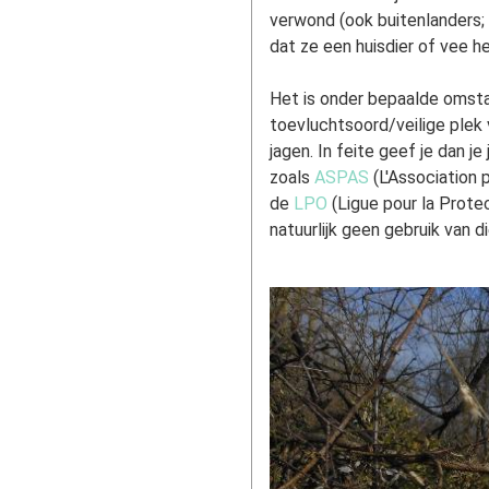
verwond (ook buitenlanders;
dat ze een huisdier of vee h
Het is onder bepaalde omstan
toevluchtsoord/veilige plek
jagen. In feite geef je dan j
zoals
ASPAS
(L'Association
de
LPO
(Ligue pour la Prote
natuurlijk geen gebruik van d