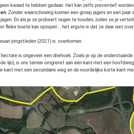
k geen kwaad te hebben gedaan. Het kan zelfs preventief worde
ten
. Zonder waarschuwing kunnen een groep jagers en een paar a
jagen. En als je ze probeert tegen te houden, zullen ze je vertel
 flinke boete kan oplopen ... het ergste is dat ze daar niet over
anuari jongstleden (2021) is
overkomen.
 hectare is ongeveer een driehoek. Zoals je op de onderstaande
de lijn)
, is ons terrein omgrenst aan één kant met een hoofdwe
rte kant met een secundaire weg en de noordelijke korte kant me