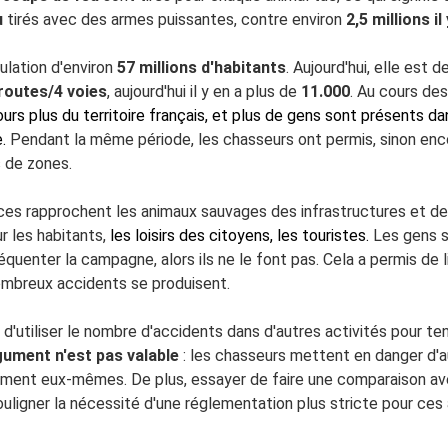
u
tirés avec des armes puissantes, contre environ
2,5 millions il
ulation d'environ
57 millions d'habitants
. Aujourd'hui, elle est 
routes/4 voies
, aujourd'hui il y en a plus de
11.000
. Au cours de
ours plus du territoire français, et plus de gens sont présents
.
Pendant la même période, les chasseurs ont permis, sinon enc
s de zones.
nces rapprochent les animaux sauvages des infrastructures et des
r les habitants,
les loisirs des citoyens, les touristes.
Les gens s
équenter la campagne, alors ils ne le font pas. Cela a permis de 
mbreux accidents se produisent.
'utiliser le nombre d'accidents dans d'autres activités pour ten
gument n'est pas valable
: les chasseurs mettent en danger d'
ement eux-mêmes. De plus, essayer de faire une comparaison ave
uligner la nécessité d'une réglementation plus stricte pour ces