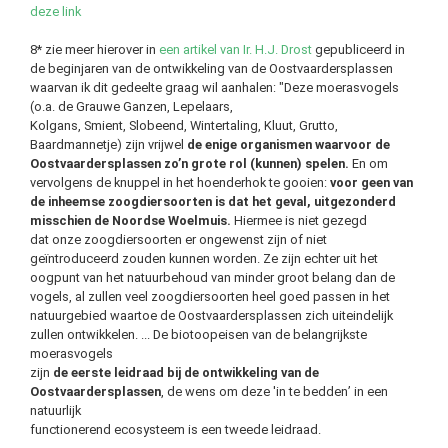
deze link
8* zie meer hierover in
een artikel van Ir. H.J. Drost
gepubliceerd in
de beginjaren van de ontwikkeling van de Oostvaardersplassen
waarvan ik dit gedeelte graag wil aanhalen: "Deze moerasvogels
(o.a. de Grauwe Ganzen, Lepelaars,
Kolgans, Smient, Slobeend, Wintertaling, Kluut, Grutto,
Baardmannetje) zijn vrijwel
de enige organismen waarvoor de
Oostvaardersplassen zo’n grote rol (kunnen) spelen.
En om
vervolgens de knuppel in het hoenderhok te gooien:
voor geen van
de inheemse zoogdiersoorten is dat het geval, uitgezonderd
misschien de Noordse Woelmuis.
Hiermee is niet gezegd
dat onze zoogdiersoorten er ongewenst zijn of niet
geïntroduceerd zouden kunnen worden. Ze zijn echter uit het
oogpunt van het natuurbehoud van minder groot belang dan de
vogels, al zullen veel zoogdiersoorten heel goed passen in het
natuurgebied waartoe de Oostvaardersplassen zich uiteindelijk
zullen ontwikkelen. ... De biotoopeisen van de belangrijkste
moerasvogels
zijn
de eerste leidraad bij de ontwikkeling van de
Oostvaardersplassen
, de wens om deze 'in te bedden’ in een
natuurlijk
functionerend ecosysteem is een tweede leidraad.