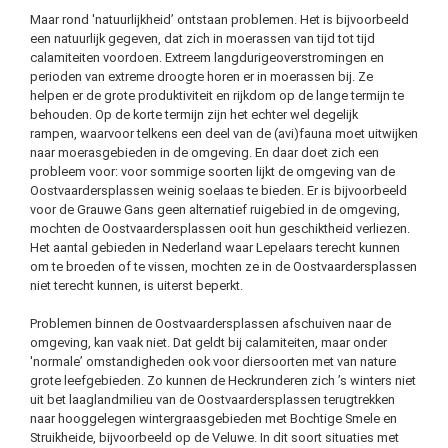
Maar rond 'natuurlijkheid’ ontstaan problemen. Het is bijvoorbeeld
een natuurlijk gegeven, dat zich in moerassen van tijd tot tijd
calamiteiten voordoen. Extreem langdurigeoverstromingen en
perioden van extreme droogte horen er in moerassen bij. Ze
helpen er de grote produktiviteit en rijkdom op de lange termijn te
behouden. Op de korte termijn zijn het echter wel degelijk
rampen, waarvoor telkens een deel van de (avi)fauna moet uitwijken
naar moerasgebieden in de omgeving. En daar doet zich een
probleem voor: voor sommige soorten lijkt de omgeving van de
Oostvaardersplassen weinig soelaas te bieden. Er is bijvoorbeeld
voor de Grauwe Gans geen alternatief ruigebied in de omgeving,
mochten de Oostvaardersplassen ooit hun geschiktheid verliezen.
Het aantal gebieden in Nederland waar Lepelaars terecht kunnen
om te broeden of te vissen, mochten ze in de Oostvaardersplassen
niet terecht kunnen, is uiterst beperkt.
Problemen binnen de Oostvaardersplassen afschuiven naar de
omgeving, kan vaak niet. Dat geldt bij calamiteiten, maar onder
'normale’ omstandigheden ook voor diersoorten met van nature
grote leefgebieden. Zo kunnen de Heckrunderen zich ’s winters niet
uit bet laaglandmilieu van de Oostvaardersplassen terugtrekken
naar hooggelegen wintergraasgebieden met Bochtige Smele en
Struikheide, bijvoorbeeld op de Veluwe. In dit soort situaties met