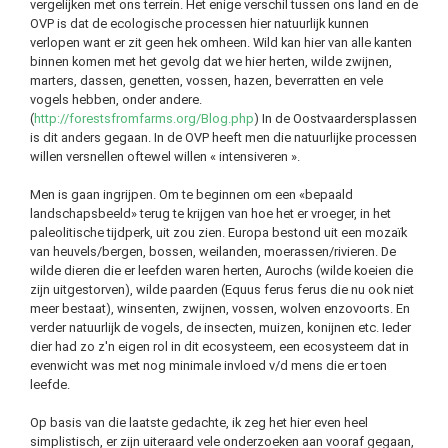
vergelijken met ons terrein. Het enige verschil tussen ons land en de
OVP is dat de ecologische processen hier natuurlijk kunnen
verlopen want er zit geen hek omheen. Wild kan hier van alle kanten
binnen komen met het gevolg dat we hier herten, wilde zwijnen,
marters, dassen, genetten, vossen, hazen, beverratten en vele
vogels hebben, onder andere.
(
http://forestsfromfarms.org/Blog.php
) In de Oostvaardersplassen
is dit anders gegaan. In de OVP heeft men die natuurlijke processen
willen versnellen oftewel willen « intensiveren ».
Men is gaan ingrijpen. Om te beginnen om een «bepaald
landschapsbeeld» terug te krijgen van hoe het er vroeger, in het
paleolitische tijdperk, uit zou zien. Europa bestond uit een mozaïk
van heuvels/bergen, bossen, weilanden, moerassen/rivieren. De
wilde dieren die er leefden waren herten, Aurochs (wilde koeien die
zijn uitgestorven), wilde paarden (Equus ferus ferus die nu ook niet
meer bestaat), winsenten, zwijnen, vossen, wolven enzovoorts. En
verder natuurlijk de vogels, de insecten, muizen, konijnen etc. Ieder
dier had zo z'n eigen rol in dit ecosysteem, een ecosysteem dat in
evenwicht was met nog minimale invloed v/d mens die er toen
leefde.
Op basis van die laatste gedachte, ik zeg het hier even heel
simplistisch, er zijn uiteraard vele onderzoeken aan vooraf gegaan,