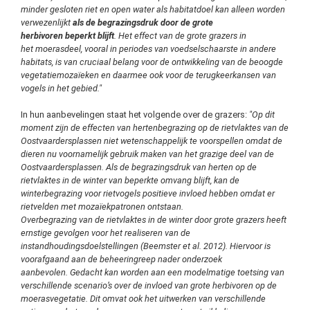
minder gesloten riet en open water als habitatdoel kan alleen worden
verwezenlijkt
als de begrazingsdruk door de grote
herbivoren beperkt blijft
. Het effect van de grote grazers in
het
moerasdeel, vooral in periodes van voedselschaarste in andere
habitats, is van cruciaal belang voor de ontwikkeling van de beoogde
vegetatiemozaïeken en daarmee ook voor de terugkeerkansen van
vogels in het gebied."
In hun aanbevelingen staat het volgende over de grazers:
"Op dit
moment zijn de effecten van hertenbegrazing op de rietvlaktes van de
Oostvaardersplassen niet wetenschappelijk te voorspellen omdat de
dieren nu voornamelijk gebruik maken van het grazige deel van de
Oostvaardersplassen. Als de begrazingsdruk van herten op de
rietvlaktes in de winter van beperkte omvang blijft, kan de
winterbegrazing voor rietvogels positieve invloed hebben omdat er
rietvelden met mozaïekpatronen ontstaan.
Overbegrazing van de rietvlaktes in de winter door grote grazers heeft
ernstige gevolgen voor het realiseren van de
instandhoudingsdoelstellingen (Beemster et al. 2012). Hiervoor is
voorafgaand aan de beheeringreep nader onderzoek
aanbevolen. Gedacht kan worden aan een modelmatige toetsing van
verschillende scenario’s over de invloed van grote herbivoren op de
moerasvegetatie. Dit omvat ook het uitwerken van verschillende