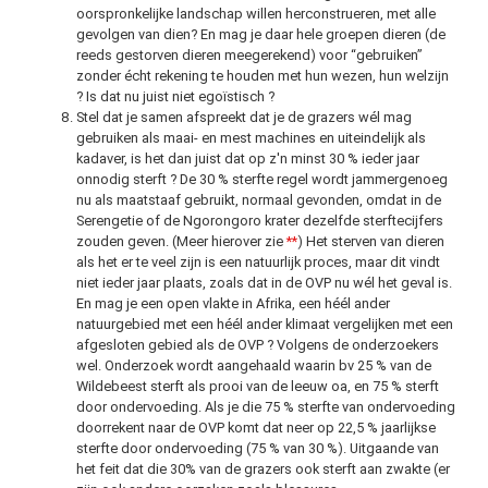
oorspronkelijke landschap willen herconstrueren, met alle
gevolgen van dien? En mag je daar hele groepen dieren (de
reeds gestorven dieren meegerekend) voor “gebruiken”
zonder écht rekening te houden met hun wezen, hun welzijn
? Is dat nu juist niet egoïstisch ?
Stel dat je samen afspreekt dat je de grazers wél mag
gebruiken als maai- en mest machines en uiteindelijk als
kadaver, is het dan juist dat op z'n minst 30 % ieder jaar
onnodig sterft ?
De 30 % sterfte regel wordt jammergenoeg
nu als maatstaaf gebruikt, normaal gevonden, omdat in de
Serengetie of de Ngorongoro krater dezelfde sterftecijfers
zouden geven. (Meer hierover zie
**
) Het sterven van dieren
als het er te veel zijn is een natuurlijk proces, maar dit vindt
niet ieder jaar plaats, zoals dat in de OVP nu wél het geval is.
En mag je een open vlakte in Afrika, een héél ander
natuurgebied met een héél ander klimaat vergelijken met een
afgesloten gebied als de OVP ? Volgens de onderzoekers
wel. Onderzoek wordt aangehaald waarin bv 25 % van de
Wildebeest sterft als prooi van de leeuw oa, en 75 % sterft
door ondervoeding. Als je die 75 % sterfte van ondervoeding
doorrekent naar de OVP komt dat neer op 22,5 % jaarlijkse
sterfte door ondervoeding (75 % van 30 %). Uitgaande van
het feit dat die 30% van de grazers ook sterft aan zwakte (er