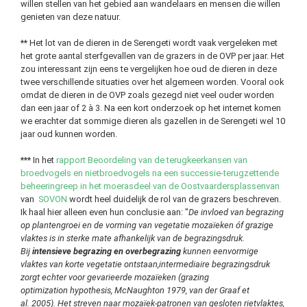
willen stellen van het gebied aan wandelaars en mensen die willen
genieten van deze natuur.
** Het lot van de dieren in de Serengeti wordt vaak vergeleken met
het grote aantal sterfgevallen van de grazers in de OVP per jaar. Het
zou interessant zijn eens te vergelijken hoe oud de dieren in deze
twee verschillende situaties over het algemeen worden. Vooral ook
omdat de dieren in de OVP zoals gezegd niet veel ouder worden
dan een jaar of 2 à 3. Na een kort onderzoek op het internet komen
we erachter dat sommige dieren als gazellen in de Serengeti wel 10
jaar oud kunnen worden.
*** In het
rapport Beoordeling van de terugkeerkansen van
broedvogels en nietbroedvogels na een successie-terugzettende
beheeringreep in het moerasdeel van de Oostvaardersplassenvan
van
SOVON
wordt heel duidelijk de rol van de grazers beschreven.
Ik haal hier alleen even hun conclusie aan: "
De invloed van begrazing
op plantengroei en de vorming van vegetatie mozaïeken óf grazige
vlaktes is in sterke mate afhankelijk van de begrazingsdruk.
Bij
intensieve begrazing en overbegrazing
kunnen eenvormige
vlaktes van korte vegetatie ontstaan,intermediaire begrazingsdruk
zorgt echter voor gevarieerde mozaïeken (grazing
optimization hypothesis, McNaughton 1979, van der Graaf et
al. 2005). Het streven naar mozaïek-patronen van gesloten rietvlaktes,