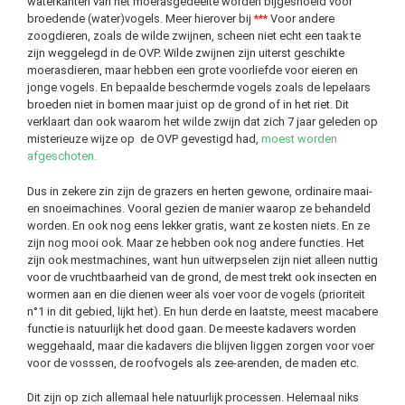
waterkanten van het moerasgedeelte worden bijgesnoeid voor
broedende (water)vogels. Meer hierover bij
***
Voor andere
zoogdieren, zoals de wilde zwijnen, scheen niet echt een taak te
zijn weggelegd in de OVP. Wilde zwijnen zijn uiterst geschikte
moerasdieren, maar hebben een grote voorliefde voor eieren en
jonge vogels. En bepaalde beschermde vogels zoals de lepelaars
broeden niet in bomen maar juist op de grond of in het riet. Dit
verklaart dan ook waarom het wilde zwijn dat zich 7 jaar geleden op
misterieuze wijze op de OVP gevestigd had,
moest worden
afgeschoten.
Dus in zekere zin zijn de grazers en herten gewone, ordinaire maai-
en snoeimachines. Vooral gezien de manier waarop ze behandeld
worden. En ook nog eens lekker gratis, want ze kosten niets. En ze
zijn nog mooi ook. Maar ze hebben ook nog andere functies. Het
zijn ook mestmachines, want hun uitwerpselen zijn niet alleen nuttig
voor de vruchtbaarheid van de grond, de mest trekt ook insecten en
wormen aan en die dienen weer als voer voor de vogels (prioriteit
n°1 in dit gebied, lijkt het). En hun derde en laatste, meest macabere
functie is natuurlijk het dood gaan. De meeste kadavers worden
weggehaald, maar die kadavers die blijven liggen zorgen voor voer
voor de vosssen, de roofvogels als zee-arenden, de maden etc.
Dit zijn op zich allemaal hele natuurlijk processen. Helemaal niks