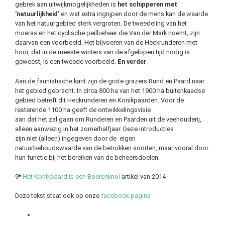
gebrek aan uitwijkmogelijkheden is
het schipperen met
'natuurlijkheid’
en wat extra ingrijpen door de mens kan de waarde
van het natuurgebied sterk vergroten. De tweedeling van het
moeras en het cyclische peilbeheer die Van der Mark noemt, zijn
daarvan een voorbeeld. Het bijvoeren van de Heckrunderen met
hooi, dat in de meeste winters van de afgelopen tijd nodig is
geweest, is een tweede voorbeeld.
En verder
Aan de faunistische kant zijn de grote grazers Rund en Paard naar
het gebied gebracht. In circa 800 ha van het 1900 ha buitenkaadse
gebied betreft dit Heckrunderen en Konikpaarden. Voor de
resterende 1100 ha geeft de ontwikkelingsvisie
aan dat het zal gaan om Runderen en Paarden uit de veehouderij,
alleen aanwezig in het zomerhalfjaar. Deze introducties
zijn niet (alleen) ingegeven door de eigen
natuurbehoudswaarde van de betrokken soorten, maar vooral door
hun functie bij het bereiken van de beheersdoelen.
9*
Het Konikpaard is een Boerenknol
artikel van 2014
Deze tekst staat ook op onze
facebook pagina