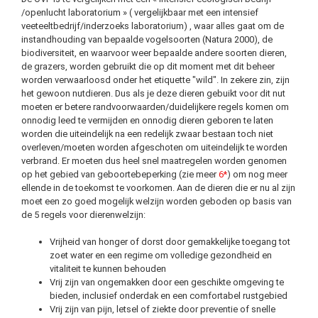
/openlucht laboratorium » ( vergelijkbaar met een intensief
veeteeltbedrijf/inderzoeks laboratorium) , waar alles gaat om de
instandhouding van bepaalde vogelsoorten (Natura 2000), de
biodiversiteit, en waarvoor weer bepaalde andere soorten dieren,
de grazers, worden gebruikt die op dit moment met dit beheer
worden verwaarloosd onder het etiquette "wild". In zekere zin, zijn
het gewoon nutdieren. Dus als je deze dieren gebuikt voor dit nut
moeten er betere randvoorwaarden/duidelijkere regels komen om
onnodig leed te vermijden en onnodig dieren geboren te laten
worden die uiteindelijk na een redelijk zwaar bestaan toch niet
overleven/moeten worden afgeschoten om uiteindelijk te worden
verbrand. Er moeten dus heel snel maatregelen worden genomen
op het gebied van geboortebeperking (zie meer
6*
) om nog meer
ellende in de toekomst te voorkomen. Aan de dieren die er nu al zijn
moet een zo goed mogelijk welzijn worden geboden op basis van
de 5 regels voor dierenwelzijn:
Vrijheid van honger of dorst door gemakkelijke toegang tot
zoet water en een regime om volledige gezondheid en
vitaliteit te kunnen behouden
Vrij zijn van ongemakken door een geschikte omgeving te
bieden, inclusief onderdak en een comfortabel rustgebied
Vrij zijn van pijn, letsel of ziekte door preventie of snelle