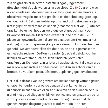
zijn de grazers er, in eerste instantie illegaal, ingebracht.
(Beschermde) Vogels waren er in overvloed. Zie
8*
De grond was
rijk en voedzaam, de combinatie van bos, grasland en moeras is
ideaal voor vogels, maar het grasland en de bebossing groeit op
den duur dicht. Dat zien we hier op ons land ook gebeuren, als je
niet ingrijpt oftewel maait en snoeit (praat me er niet van
). Om het
gras kort te kunnen houden werd dus eerst gedacht aan vee,
bijvoorbeeld koeien. Maar toen kwam het idee om in de OVP in
plaats van gewone koeien, dieren te plaatsen die lijken (maar het
niet zijn) op de oorspronkelijke grazers die er ooit zouden hebben
geleefd. We veronderstellen dat deze keuze ook is gemaakt om
esthetische redenen. De Konik paarden (speciaal gefokt voor hun
uiterlijk en weerstand) en de Heck runderen (idem) eten
gras/kruiden. De herten zijn er later bij geplaatst, want die eten gras
maar ook weer andere soorten groen, struiken en schors van de
bomen. Zo voorkom je dat één soort beplanting gaat overheersen.
Het is dus de taak van de grazers om het landschap vorm te geven
en open te houden voor oa de ganzen die er komen in de
ruiperiode (want dan verliezen ze hun veren en dan kunnen ze dus
niet of niet goed vliegen, en blijven op het land en grazen tot de rui
voorbij is en ze weer goed in de veren zitten). Samen met de
ganzen zorgen de grote grazers er ook voor dat de rieten