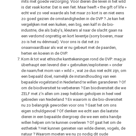
mits met goede verzorging. Voor dieren die leven in het wild
is dat vaak korter. Dat is een feit. Maar heeft « the gift of life »
echt wel zo veel waarde als het maar zo kort is en niet eens
zo goed gezien de omstandigheden in de OVP ? Je kan het
vergelijken met een kuiken, een big, een kalf in de bio-
industrie, die als baby's, kleuters al naar de slacht gaan na
een verdomd onprettig en kort leventje (sorry boeren, maar
zo is het nu éénmaal). Voor ons is dat net zo
onaanvaardbaar als wat er nu gebeurt met de paarden,
herten en koeien in de OVP.
Kom ik tot wat ethische kanttekeningen rond de OVP: mag je
überhaupt een levend dier « gebruiken/exploiteren » onder
de naam/het mom van « wild » , wat ze dus niet echt zijn, om
een bepaald doel, namelijk de instandhouding van een
bepaalde vogelstand in Nederland te willen garanderen ? Of
om de biodiversiteit te verbeteren ? Een biodiversiteit die we
ZELF met z'n allen om zeep hebben geholpen in heel veel
gebieden van Nederland ? En waarom is die bio-diversiteit
nu zo belangrijk geworden voor ons ? Gaat het om ons
eigen schuldgevoel ? Of denken we echt aan die laatste
dieren in een bepaalde diergroep die we een extra handje
willen helpen om te kunnen overleven ? Of gaat het om de
esthetiek ? Het kunnen genieten van wilde dieren, vogels, de
natuur ? Waarom moeten we nu zo nodig dit oude