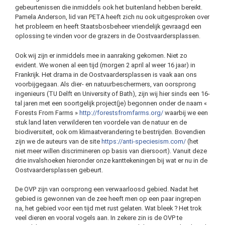
gebeurtenissen die inmiddels ook het buitenland hebben bereikt.
Pamela Anderson, lid van PETA heeft zich nu ook uitgesproken over
het probleem en heeft Staatsbosbeheer vriendelijk gevraagd een
oplossing te vinden voor de grazers in de Oostvaardersplassen.
Ook wij zijn er inmiddels mee in aanraking gekomen. Niet zo
evident. We wonen al een tijd (morgen 2 april al weer 16 jaar) in
Frankrijk. Het drama in de Oostvaardersplassen is vaak aan ons
voorbijgegaan. Als dier- en natuurbeschermers, van oorsprong
ingenieurs (TU Delft en University of Bath), zijn wij hier sinds een 16-
tal jaren met een soortgelijk project(je) begonnen onder de naam «
Forests From Farms »
http://forestsfromfarms.org/
waarbij we een
stuk land laten verwilderen ten voordele van de natuur en de
biodiversiteit, ook om klimaatverandering te bestrijden. Bovendien
zijn we de auteurs van de site
https://anti-speciesism.com/
(het
niet meer willen discrimineren op basis van diersoort). Vanuit deze
drie invalshoeken hieronder onze kanttekeningen bij wat er nu in de
Oostvaardersplassen gebeurt.
De OVP zijn van oorsprong een verwaarloosd gebied. Nadat het
gebied is gewonnen van de zee heeft men op een paar ingrepen
na, het gebied voor een tijd met rust gelaten. Wat bleek ? Het trok
veel dieren en vooral vogels aan. In zekere zin is de OVP te