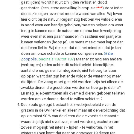
gaat lijden) wordt het uit z'n lijden verlost en dood
geschoten. (een latere aanvulling hierop zie
****
) Voor ieder
dier is z'n eigen leven het meeste waard van alles. Wij leven
hier dicht bij de natuur. Regelmatig hebben we wilde dieren
in nood even een handje geholpen/moeten helpen om weer
terug te kunnen naar de natuur om daarna hun leventje nog
weer even met een paar maanden, misschien een jaartje te
kunnen verlengen (hoop je). De mens maakt meer kapot dan
de dieren lief is. Wij denken dat dat het minste is dat je kan
doen om onze schade te kunnen compenseren.
(#Zie
Zoopolis
,
pagina's 182 tot 187
) Maar er zit nog een andere
(verborgen) reden achter dit schietbeleid. Namelijk het
aantal dieren, gezien ruimtegebrek, niet te hoog te laten
oplopen want dan zijn het er de volgende winter nog méér
die lijden. De vraag moet gesteld worden : zijn het alleen de
zwakke dieren die geschoten worden en hoe ga je dat na?
En mag je je permitteren als overheid dieren geboren te laten
worden om ze daarna dood te willen schieten ?
Dus zoals gezegd bestaat het « welzijnsbeleid » van de
grazers in de OVP enkel en alleen maar uit de verplichting dat
op z'n minst 90 % van de dieren die de voedselschaarste
waarschijnlijk niet overleven, moet worden geschoten om
zoveel mogelijk het intens « lijden » te verkorten. In het
winterseizoen komt dat neer op ongeveer 19 dieren (en