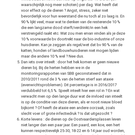
waarschijnlijk nog meer schoten) per dag. Wat heeft dat
voor effect op de dieren ? Angst, stress, zeker niet
bevorderlijk voor hun weerstand die nu toch al zo laag is. En
90 % lijkt veel, maar wat te denken van de resterende 10 %
die een langzame dood sterft/verdrinkt/in een hek
verstrengeld raakt etc. Wat zou men ervan vinden als je deze
10 % voorwaarde bv doortrekt naar de bio-industrie of onze
huisdieren. Kan je zeggen als regel/wet dat bv 90 % van de
katten, honden of landbouwhuisdieren niet mogen lijden
maar die andere 10 % wel ? Nee dus.
Dan iets over inteelt : door het hek komen er geen nieuwe
dieren bij. Bij de herten hebben we in de
monitoringsrapporten van SBB geconstateerd dat in
2010/2011 rond de 3 % van de herten stierf aan ataxie
(evenwichtsproblemen). Dit percentage is in 2016/2017
verdubbeld tot 6,5 %. Speelt inteelt hier een rol in ? En wat
verwacht men op den lange duur wat de invloed van inteelt
is op de conditie van deze dieren, als er nooit nieuw bloed
bijkomt ? Of heeft de ataxie een andere oorzaak, zoals
slecht voer of grote infectiedruk ? Is dat uitgezocht ?
Korte levens : de dieren op de Oostvaardersplassen leven
niet langer dan een paar jaar. Een paard, een koe, een hert
kunnen respectievelijk 25-30, 18-22 en 6-14 jaar oud worden,