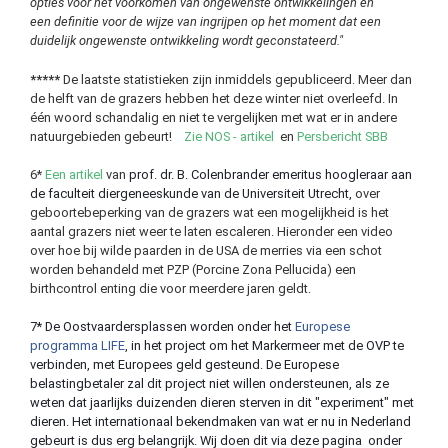
opties voor het voorkomen van ongewenste ontwikkelingen en
een definitie voor de wijze van ingrijpen op het moment dat een
duidelijk ongewenste ontwikkeling wordt geconstateerd."
*****
De laatste statistieken zijn inmiddels gepubliceerd. Meer dan
de helft van de grazers hebben het deze winter niet overleefd. In
één woord schandalig en niet te vergelijken met wat er in andere
natuurgebieden gebeurt!
Zie NOS - artikel
en
Persbericht SBB
6*
Een artikel
van
prof. dr. B. Colenbrander emeritus hoogleraar aan
de faculteit diergeneeskunde van de Universiteit Utrecht,
over
geboortebeperking van de grazers wat een mogelijkheid is het
aantal grazers niet weer te laten escaleren. Hieronder een video
over hoe bij wilde paarden in de USA de merries via een schot
worden behandeld met PZP (Porcine Zona Pellucida) een
birthcontrol enting die voor meerdere jaren geldt.
7* De Oostvaardersplassen worden onder het
Europese
programma LIFE
, in het project om het Markermeer met de OVP te
verbinden, met Europees geld gesteund. De Europese
belastingbetaler zal dit project niet willen ondersteunen, als ze
weten dat jaarlijks duizenden dieren sterven in dit "experiment" met
dieren. Het internationaal bekendmaken van wat er nu in Nederland
gebeurt is dus erg belangrijk. Wij doen dit via deze pagina onder