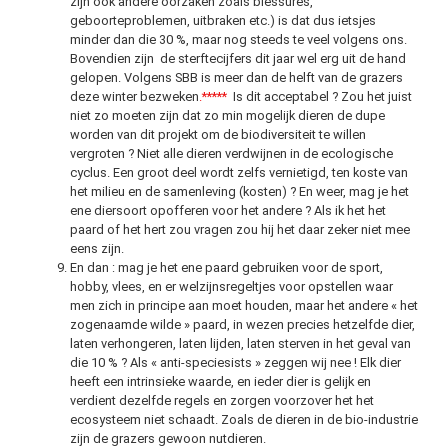
zijn ook andere oorzaken zoals blessures,
geboorteproblemen, uitbraken etc.) is dat dus ietsjes
minder dan die 30 %, maar nog steeds te veel volgens ons.
Bovendien zijn de sterftecijfers dit jaar wel erg uit de hand
gelopen. Volgens SBB is meer dan de helft van de grazers
deze winter bezweken
.*****
Is dit acceptabel ? Zou het juist
niet zo moeten zijn dat zo min mogelijk dieren de dupe
worden van dit projekt om de biodiversiteit te willen
vergroten ? Niet alle dieren verdwijnen in de ecologische
cyclus. Een groot deel wordt zelfs vernietigd, ten koste van
het milieu en de samenleving (kosten) ? En weer, mag je het
ene diersoort opofferen voor het andere ? Als ik het het
paard of het hert zou vragen zou hij het daar zeker niet mee
eens zijn.
En dan : mag je het ene paard gebruiken voor de sport,
hobby, vlees, en er welzijnsregeltjes voor opstellen waar
men zich in principe aan moet houden, maar het andere « het
zogenaamde wilde » paard, in wezen precies hetzelfde dier,
laten verhongeren, laten lijden, laten sterven in het geval van
die 10 % ? Als « anti-speciesists » zeggen wij nee ! Elk dier
heeft een intrinsieke waarde, en ieder dier is gelijk en
verdient dezelfde regels en zorgen voorzover het het
ecosysteem niet schaadt. Zoals de dieren in de bio-industrie
zijn de grazers gewoon nutdieren.