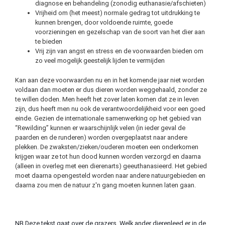
diagnose en behandeling (zonodig euthanasie/afschieten)
Vrijheid om (het meest) normale gedrag tot uitdrukking te
kunnen brengen, door voldoende ruimte, goede
voorzieningen en gezelschap van de soort van het dier aan
te bieden
Vrij zijn van angst en stress en de voorwaarden bieden om
zo veel mogelijk geestelijk lijden te vermijden
Kan aan deze voorwaarden nu en in het komende jaar niet worden
voldaan dan moeten er dus dieren worden weggehaald, zonder ze
te willen doden. Men heeft het zover laten komen dat ze in leven
zijn, dus heeft men nu ook de verantwoordelijkheid voor een goed
einde. Gezien de internationale samenwerking op het gebied van
“Rewilding” kunnen er waarschijnlijk velen (in ieder geval de
paarden en de runderen) worden overgeplaatst naar andere
plekken. De zwaksten/zieken/ouderen moeten een onderkomen
krijgen waar ze tot hun dood kunnen worden verzorgd en daarna
(alleen in overleg met een dierenarts) geeuthanasieerd. Het gebied
moet daarna opengesteld worden naar andere natuurgebieden en
daarna zou men de natuur z'n gang moeten kunnen laten gaan.
NB Deze tekst gaat over de grazers. Welk ander dierenleed er in de