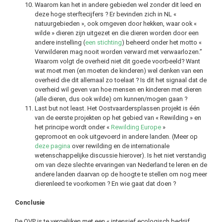
Waarom kan het in andere gebieden wel zonder dit leed en
deze hoge sterftecijfers ? Er bevinden zich in NL «
natuurgebieden », ook omgeven door hekken, waar ook «
wilde » dieren zijn uitgezet en die dieren worden door een
andere instelling (
een stichting
) beheerd onder het motto «
Verwilderen mag nooit worden verward met verwaarlozen.”
Waarom volgt de overheid niet dit goede voorbeeld? Want
wat moet men (en moeten de kinderen) wel denken van een
overheid die dit allemaal zo toelaat ? Is dit het signaal dat de
overheid wil geven van hoe mensen en kinderen met dieren
(alle dieren, dus ook wilde) om kunnen/mogen gaan ?
Last but not least. Het Oostvaardersplassen projekt is één
van de eerste projekten op het gebied van « Rewilding » en
het principe wordt onder «
Rewilding Europe
»
gepromoot en ook uitgevoerd in andere landen. (Meer op
deze pagina
over rewilding en de internationale
wetenschappelijke discussie hierover). Is het niet verstandig
om van deze slechte ervaringen van Nederland te leren en de
andere landen daarvan op de hoogte te stellen om nog meer
dierenleed te voorkomen ? En wie gaat dat doen ?
Conclusie
De OVP is te vergelijken met een « intensief ecologisch bedrijf