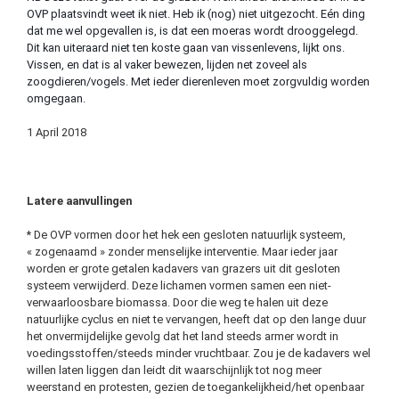
OVP plaatsvindt weet ik niet. Heb ik (nog) niet uitgezocht. Eén ding
dat me wel opgevallen is, is dat een moeras wordt drooggelegd.
Dit kan uiteraard niet ten koste gaan van vissenlevens, lijkt ons.
Vissen, en dat is al vaker bewezen, lijden net zoveel als
zoogdieren/vogels. Met ieder dierenleven moet zorgvuldig worden
omgegaan.
1 April 2018
Latere aanvullingen
* De OVP vormen door het hek een gesloten natuurlijk systeem,
« zogenaamd » zonder menselijke interventie. Maar ieder jaar
worden er grote getalen kadavers van grazers uit dit gesloten
systeem verwijderd. Deze lichamen vormen samen een niet-
verwaarloosbare biomassa. Door die weg te halen uit deze
natuurlijke cyclus en niet te vervangen, heeft dat op den lange duur
het onvermijdelijke gevolg dat het land steeds armer wordt in
voedingsstoffen/steeds minder vruchtbaar. Zou je de kadavers wel
willen laten liggen dan leidt dit waarschijnlijk tot nog meer
weerstand en protesten, gezien de toegankelijkheid/het openbaar