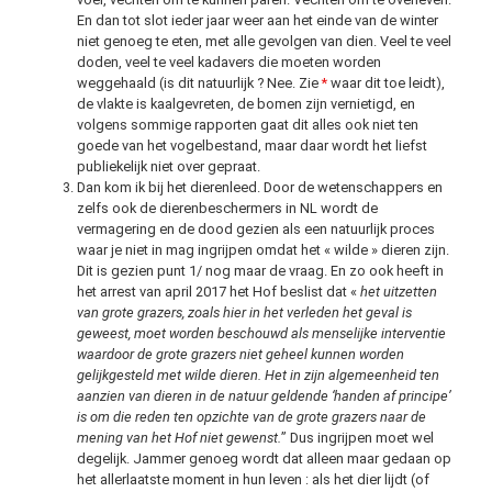
En dan tot slot ieder jaar weer aan het einde van de winter
niet genoeg te eten, met alle gevolgen van dien. Veel te veel
doden, veel te veel kadavers die moeten worden
weggehaald (is dit natuurlijk ? Nee. Zie
*
waar dit toe leidt),
de vlakte is kaalgevreten, de bomen zijn vernietigd, en
volgens sommige rapporten gaat dit alles ook niet ten
goede van het vogelbestand, maar daar wordt het liefst
publiekelijk niet over gepraat.
Dan kom ik bij het dierenleed. Door de wetenschappers en
zelfs ook de dierenbeschermers in NL wordt de
vermagering en de dood gezien als een natuurlijk proces
waar je niet in mag ingrijpen omdat het « wilde » dieren zijn.
Dit is gezien punt 1/ nog maar de vraag. En zo ook heeft in
het arrest van april 2017 het Hof beslist dat «
het uitzetten
van grote grazers, zoals hier in het verleden het geval is
geweest, moet worden beschouwd als menselijke interventie
waardoor de grote grazers niet geheel kunnen worden
gelijkgesteld met wilde dieren. Het in zijn algemeenheid ten
aanzien van dieren in de natuur geldende ‘handen af principe’
is om die reden ten opzichte van de grote grazers naar de
mening van het Hof niet gewenst.
”
Dus ingrijpen moet wel
degelijk. Jammer genoeg wordt dat alleen maar gedaan op
het allerlaatste moment in hun leven : als het dier lijdt (of