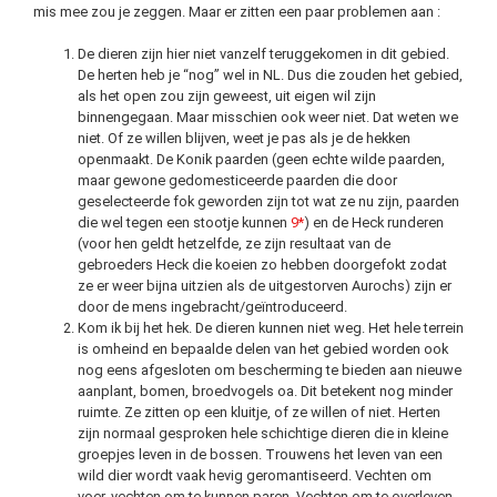
mis mee zou je zeggen. Maar er zitten een paar problemen aan :
De dieren zijn hier niet vanzelf teruggekomen in dit gebied.
De herten heb je “nog” wel in NL. Dus die zouden het gebied,
als het open zou zijn geweest, uit eigen wil zijn
binnengegaan. Maar misschien ook weer niet. Dat weten we
niet. Of ze willen blijven, weet je pas als je de hekken
openmaakt. De Konik paarden (geen echte wilde paarden,
maar gewone gedomesticeerde paarden die door
geselecteerde fok geworden zijn tot wat ze nu zijn, paarden
die wel tegen een stootje kunnen
9*
) en de Heck runderen
(voor hen geldt hetzelfde, ze zijn resultaat van de
gebroeders Heck die koeien zo hebben doorgefokt zodat
ze er weer bijna uitzien als de uitgestorven Aurochs) zijn er
door de mens ingebracht/geïntroduceerd.
Kom ik bij het hek. De dieren kunnen niet weg. Het hele terrein
is omheind en bepaalde delen van het gebied worden ook
nog eens afgesloten om bescherming te bieden aan nieuwe
aanplant, bomen, broedvogels oa. Dit betekent nog minder
ruimte. Ze zitten op een kluitje, of ze willen of niet. Herten
zijn normaal gesproken hele schichtige dieren die in kleine
groepjes leven in de bossen. Trouwens het leven van een
wild dier wordt vaak hevig geromantiseerd. Vechten om
voer, vechten om te kunnen paren. Vechten om te overleven.